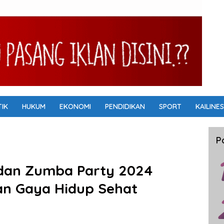
TIK
HUKUM
EKONOMI
PENDIDIKAN
SPORT
KAILINES
P
 dan Zumba Party 2024
n Gaya Hidup Sehat