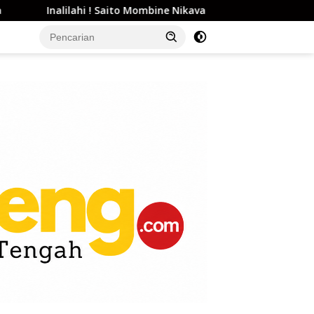
! Saito Mombine Nikava Nolanto Nikiki Kapuna ri Bivi Tasi Lere