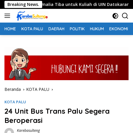
Langsung
hasiswa Somalia Tiba untuk Kuliah di UIN Datokarama
Breaking News.
ke
konten
HOME
KOTA PALU
DAERAH
POLITIK
HUKUM
EKONOMI
Beranda
KOTA PALU
KOTA PALU
24 Unit Bus Trans Palu Segera
Beroperasi
Karebasulteng