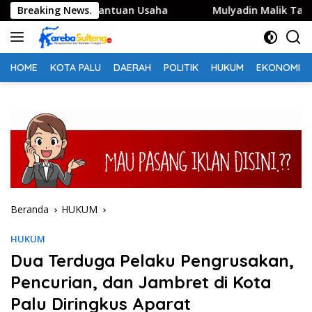
Langsung
t Penerima Bantuan Usaha
Breaking News.
Mulyadin Malik Tandagimpu
ke
konten
HOME
KOTA PALU
DAERAH
POLITIK
HUKUM
EKONOMI
Beranda
HUKUM
HUKUM
Dua Terduga Pelaku Pengrusakan,
Pencurian, dan Jambret di Kota
Palu Diringkus Aparat