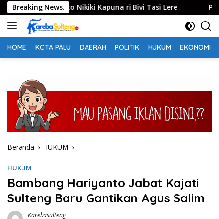
Langsung
ava Nolanto Nikiki Kapuna ri Bivi Tasi Lere
Breaking News.
Pemkot Palu
ke
konten
HOME
KOTA PALU
DAERAH
POLITIK
HUKUM
EKONOMI
Beranda
HUKUM
HUKUM
Bambang Hariyanto Jabat Kajati
Sulteng Baru Gantikan Agus Salim
Karebasulteng