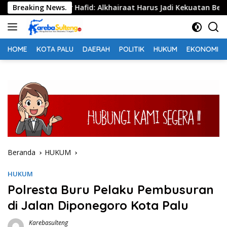
Langsung
as, Anwar Hafid: Alkhairaat Harus Jadi Kekuatan Besar Indone
Breaking News.
ke
konten
HOME
KOTA PALU
DAERAH
POLITIK
HUKUM
EKONOMI
Beranda
HUKUM
HUKUM
Polresta Buru Pelaku Pembusuran
di Jalan Diponegoro Kota Palu
Karebasulteng