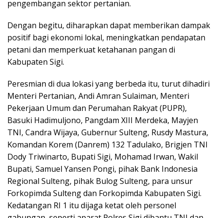
pengembangan sektor pertanian.
Dengan begitu, diharapkan dapat memberikan dampak
positif bagi ekonomi lokal, meningkatkan pendapatan
petani dan memperkuat ketahanan pangan di
Kabupaten Sigi.
Peresmian di dua lokasi yang berbeda itu, turut dihadiri
Menteri Pertanian, Andi Amran Sulaiman, Menteri
Pekerjaan Umum dan Perumahan Rakyat (PUPR),
Basuki Hadimuljono, Pangdam XIII Merdeka, Mayjen
TNI, Candra Wijaya, Gubernur Sulteng, Rusdy Mastura,
Komandan Korem (Danrem) 132 Tadulako, Brigjen TNI
Dody Triwinarto, Bupati Sigi, Mohamad Irwan, Wakil
Bupati, Samuel Yansen Pongi, pihak Bank Indonesia
Regional Sulteng, pihak Bulog Sulteng, para unsur
Forkopimda Sulteng dan Forkopimda Kabupaten Sigi.
Kedatangan RI 1 itu dijaga ketat oleh personel
gabungan, seperti aparat Polres Sigi dibantu TNI dan