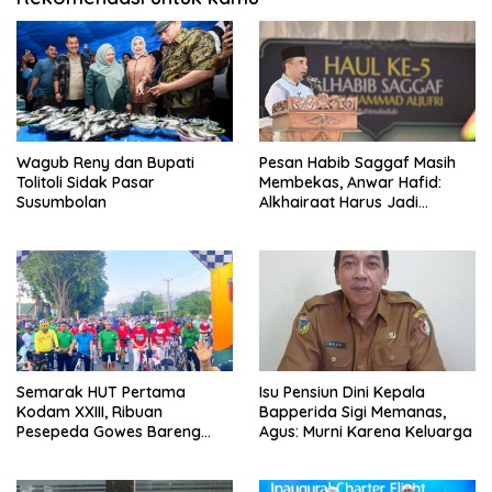
Wagub Reny dan Bupati
Pesan Habib Saggaf Masih
Tolitoli Sidak Pasar
Membekas, Anwar Hafid:
Susumbolan
Alkhairaat Harus Jadi
Kekuatan Besar Indonesia
Semarak HUT Pertama
Isu Pensiun Dini Kepala
Kodam XXIII, Ribuan
Bapperida Sigi Memanas,
Pesepeda Gowes Bareng
Agus: Murni Karena Keluarga
Gubernur Sulteng