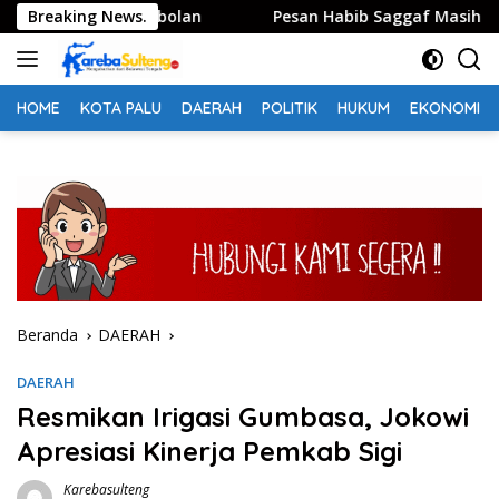
Langsung
sar Susumbolan
Breaking News.
Pesan Habib Saggaf Masih Membekas, An
ke
konten
HOME
KOTA PALU
DAERAH
POLITIK
HUKUM
EKONOMI
Beranda
DAERAH
DAERAH
Resmikan Irigasi Gumbasa, Jokowi
Apresiasi Kinerja Pemkab Sigi
Karebasulteng