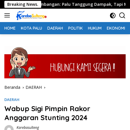
Langsung
Fiskal Pertambangan: Palu Tanggung Dampak, Tapi Minim Manf
Breaking News.
ke
konten
HOME
KOTA PALU
DAERAH
POLITIK
HUKUM
EKONOMI
Beranda
DAERAH
DAERAH
Wabup Sigi Pimpin Rakor
Anggaran Stunting 2024
Karebasulteng