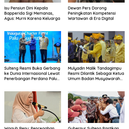
Isu Pensiun Dini Kepala
Dewan Pers Dorong
Bapperida Sigi Memanas,
Peningkatan Kompetensi
Agus: Murni Karena Keluarga
Wartawan di Era Digital
Sulteng Resmi Buka Gerbang
Mulyadin Malik Tandagimpu
ke Dunia Internasional Lewat
Resmi Dilantik Sebagai Ketua
Penerbangan Perdana Palu-
Umum Badan Musyawarah
Guanzhou
Adat Sulteng
Wagub Reny: Pencegahan
Gubernur Sulteng Pastikan