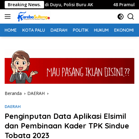
Langsung
 Keluarga di Duyu, Polisi Buru AK
Breaking News.
48 Pramuka Kota Palu
ke
konten
HOME
KOTA PALU
DAERAH
POLITIK
HUKUM
EKONOMI
Beranda
DAERAH
DAERAH
Penginputan Data Aplikasi Elsimil
dan Pembinaan Kader TPK Sindue
Tobata 2023