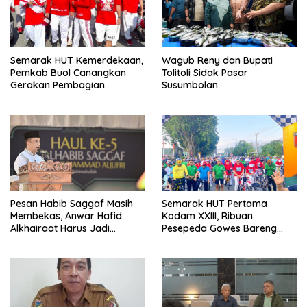
Semarak HUT Kemerdekaan,
Wagub Reny dan Bupati
Pemkab Buol Canangkan
Tolitoli Sidak Pasar
Gerakan Pembagian
Susumbolan
Bendera Merah Putih
Pesan Habib Saggaf Masih
Semarak HUT Pertama
Membekas, Anwar Hafid:
Kodam XXIII, Ribuan
Alkhairaat Harus Jadi
Pesepeda Gowes Bareng
Kekuatan Besar Indonesia
Gubernur Sulteng