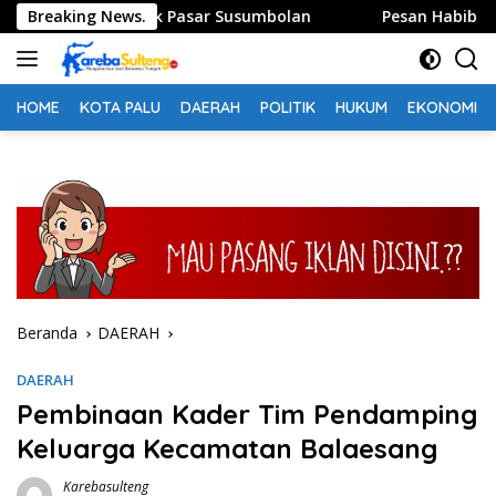
Langsung
Tolitoli Sidak Pasar Susumbolan
Breaking News.
Pesan Habib Saggaf M
ke
konten
HOME
KOTA PALU
DAERAH
POLITIK
HUKUM
EKONOMI
Beranda
DAERAH
DAERAH
Pembinaan Kader Tim Pendamping
Keluarga Kecamatan Balaesang
Karebasulteng