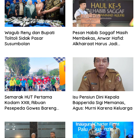
Wagub Reny dan Bupati
Pesan Habib Saggaf Masih
Tolitoli Sidak Pasar
Membekas, Anwar Hafid:
Susumbolan
Alkhairaat Harus Jadi
Kekuatan Besar Indonesia
Semarak HUT Pertama
Isu Pensiun Dini Kepala
Kodam XXIII, Ribuan
Bapperida Sigi Memanas,
Pesepeda Gowes Bareng
Agus: Murni Karena Keluarga
Gubernur Sulteng