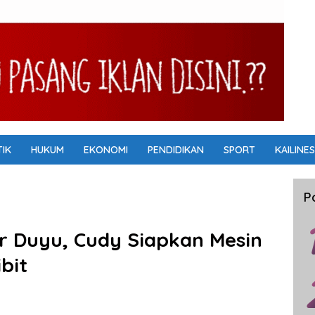
TIK
HUKUM
EKONOMI
PENDIDIKAN
SPORT
KAILINES
P
r Duyu, Cudy Siapkan Mesin
ibit