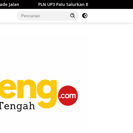
 UP3 Palu Salurkan Bantuan Pendidikan ke SMP Negeri 1 Palu