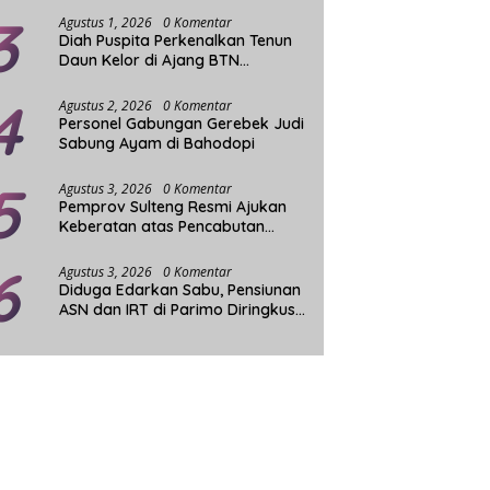
ensiun Dini Kepala
Diperiksa 3 Jam, Rizal Intjenae
D
3
rida Sigi Memanas, Agus:
Dicecar 40 Pertanyaan di Polda
P
Agustus 1, 2026
0 Komentar
Diah Puspita Perkenalkan Tenun
 Karena Keluarga
Sulteng
W
Daun Kelor di Ajang BTN
Indonesia Fashion Week
4
Agustus 2, 2026
0 Komentar
Personel Gabungan Gerebek Judi
Sabung Ayam di Bahodopi
5
Agustus 3, 2026
0 Komentar
Pemprov Sulteng Resmi Ajukan
Keberatan atas Pencabutan
Status Tuan Rumah FORNAS
6
Agustus 3, 2026
0 Komentar
Diduga Edarkan Sabu, Pensiunan
ASN dan IRT di Parimo Diringkus
Aparat