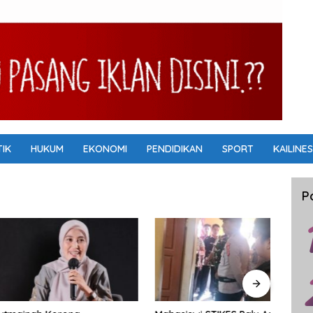
TIK
HUKUM
EKONOMI
PENDIDIKAN
SPORT
KAILINES
P