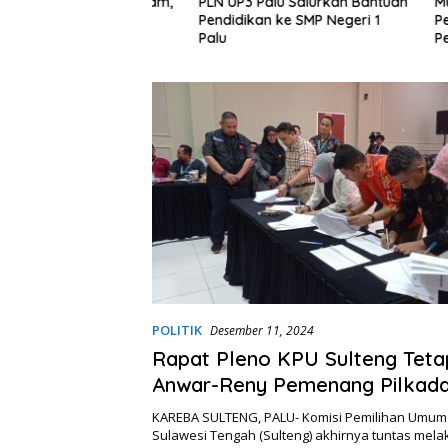
Kembali Mencekam,
PLN UP3 Palu Salurkan Bantuan
Mutmain
 Blokade Jalan
Pendidikan ke SMP Negeri 1
Pertanya
Palu
Perkara
Anak
POLITIK
Desember 11, 2024
Rapat Pleno KPU Sulteng Tet
Anwar-Reny Pemenang Pilkad
KAREBA SULTENG, PALU- Komisi Pemilihan Umum 
Sulawesi Tengah (Sulteng) akhirnya tuntas mel