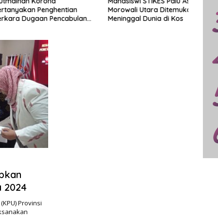
ah Korona
Mahasiswi STIKES Palu Asal
Isu P
kan Penghentian
Morowali Utara Ditemukan
Bappe
 Dugaan Pencabulan
Meninggal Dunia di Kos
Murni
apkan
a 2024
(KPU) Provinsi
aksanakan