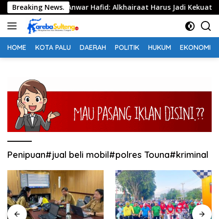
Langsung
sih Membekas, Anwar Hafid: Alkhairaat Harus Jadi Kekuatan B
Breaking News.
ke
konten
HOME
KOTA PALU
DAERAH
POLITIK
HUKUM
EKONOMI
Penipuan#jual beli mobil#polres Touna#kriminal