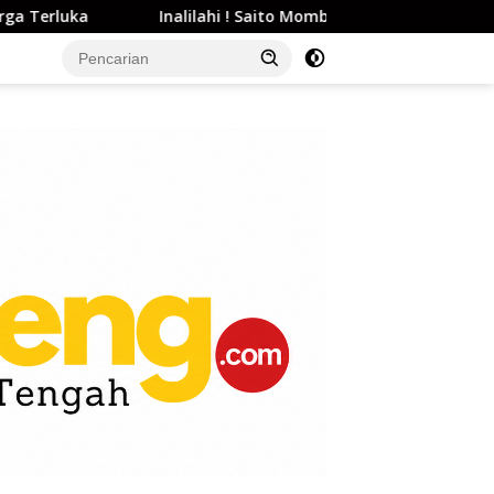
luka
Inalilahi ! Saito Mombine Nikava Nolanto Nikiki Kap