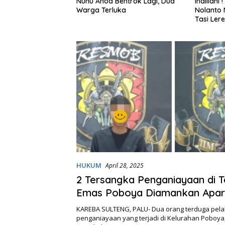
entrok Lagi, Dua
Inalilahi ! Saito Mombine Nikava
Pemkot P
ka
Nolanto Nikiki Kapuna ri Bivi
Penerim
Tasi Lere
HUKUM
April 28, 2025
2 Tersangka Penganiayaan di 
Emas Poboya Diamankan Apar
KAREBA SULTENG, PALU- Dua orang terduga pel
penganiayaan yang terjadi di Kelurahan Poboy