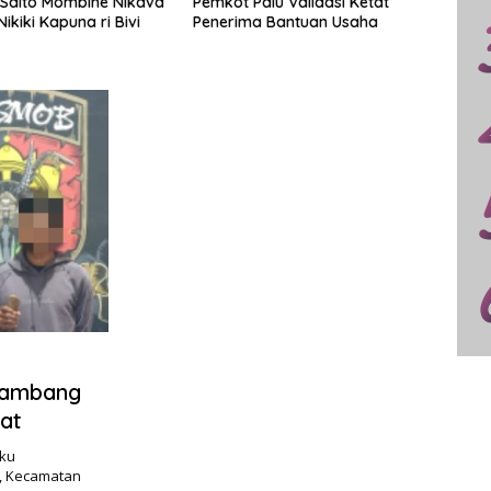
alu Validasi Ketat
Mulyadin Malik Tandagimpu
Swiss
a Bantuan Usaha
Resmi Dilantik Sebagai Ketua
Luncu
Umum Badan Musyawarah
Tamu
Adat Sulteng
Tambang
at
aku
a, Kecamatan