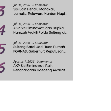
-Belexpress Palu
Mayat Wanita Tercabik
W
3
rkan Promo Lunch Buffet,
Ditemukan Mengapung di
S
Juli 31, 2026
0 Komentar
Sisi Lain Hendly Mangkali,
 Bisa Makan Sepuasnya
Pantai Lere
P
Jurnalis, Relawan, Mantan Napi
dan Penggerak Sosial
4
Juli 31, 2026
0 Komentar
AKP Siti Elminawati dan Bripka
Hamzah Wakili Polda Sulteng di
Final Hoegeng Awards
5
Juli 31, 2026
0 Komentar
Sulteng Batal Jadi Tuan Rumah
FORNAS, Gubernur: Keputusan
Sepihak dan Tanpa Koordinasi
6
Agustus 1, 2026
0 Komentar
AKP Siti Elminawati Raih
Penghargaan Hoegeng Awards
2026