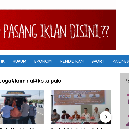
TIK
HUKUM
EKONOMI
PENDIDIKAN
SPORT
KAILINES
oya#kriminal#kota palu
P