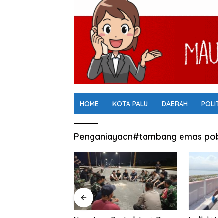
HOME
KOTA PALU
DAERAH
POLI
Penganiayaan#tambang emas pob