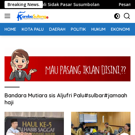
Langsung
dan Bupati Tolitoli Sidak Pasar Susumbolan
Breaking News.
Pesan Hab
ke
konten
HOME
KOTA PALU
DAERAH
POLITIK
HUKUM
EKONOMI
Bandara Mutiara sis Aljufri Palu#sulbar#jamaah
haji