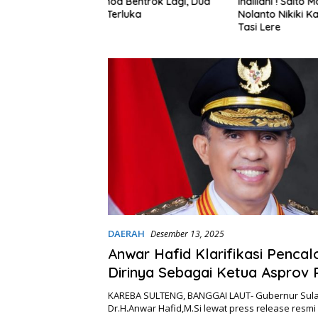
entrok Lagi, Dua
Inalilahi ! Saito Mombine Nikava
Pemkot P
ka
Nolanto Nikiki Kapuna ri Bivi
Penerim
Tasi Lere
DAERAH
Desember 13, 2025
Anwar Hafid Klarifikasi Penca
Dirinya Sebagai Ketua Asprov 
Sulteng
KAREBA SULTENG, BANGGAI LAUT- Gubernur Sul
Dr.H.Anwar Hafid,M.Si lewat press release resm