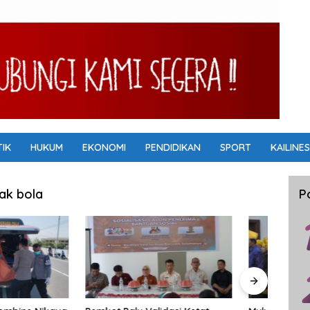
TIK
HUKUM
EKONOMI
PENDIDIKAN
SPORT
KAILINES
ak bola
P