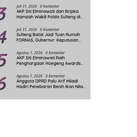
-Belexpress Palu
Mayat Wanita Tercabik
D
3
rkan Promo Lunch Buffet,
Ditemukan Mengapung di
P
Juli 31, 2026
0 Komentar
AKP Siti Elminawati dan Bripka
 Bisa Makan Sepuasnya
Pantai Lere
W
Hamzah Wakili Polda Sulteng di
Final Hoegeng Awards
4
Juli 31, 2026
0 Komentar
Sulteng Batal Jadi Tuan Rumah
FORNAS, Gubernur: Keputusan
Sepihak dan Tanpa Koordinasi
5
Agustus 1, 2026
0 Komentar
AKP Siti Elminawati Raih
Penghargaan Hoegeng Awards
2026
6
Agustus 1, 2026
0 Komentar
Anggota DPRD Palu Arif Miladi
Hadiri Penebaran Benih Ikan Nila
Sistim Bioflok