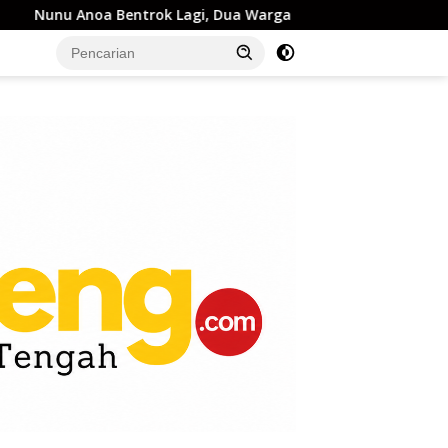
nu Anoa Bentrok Lagi, Dua Warga Terluka
Inalilahi ! 