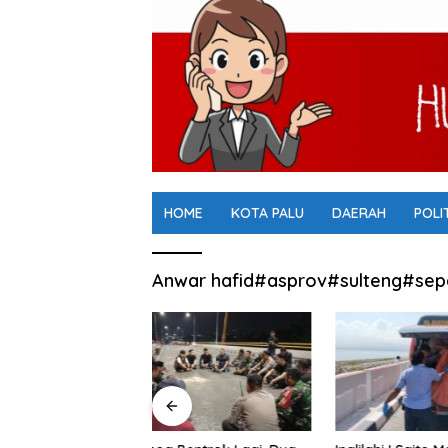
HOME
KOTA PALU
DAERAH
POLI
Anwar hafid#asprov#sulteng#sep